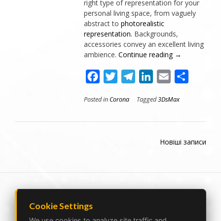
right type of representation for your
personal living space, from vaguely
abstract to
photorealistic
representation.
Backgrounds,
accessories convey an excellent living
ambience.
Continue reading
→
Facebook
Twitter
Telegram
LinkedIn
Email
Поділит
Posted in
Corona
Tagged
3DsMax
Новіші записи
Cookie Settings
Ukraine Lviv|Poland Bielsko-Biala |
vizprofistudio@gmail.com
We use cookies to analyze site traffic and