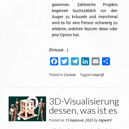
gewinnen. Zahlreiche Projekte
beginnen buchstäblich vor den
Augen zu kräuseln und manchmal
wird es für eine Person schwierig zu
erklären, welchen Nutzen diese oder
jene Option hat.
(більше…)
Facebook
Twitter
Telegram
LinkedIn
Email
Поділит
Posted in
Corona
Tagged
vizprofi
3D-Visualisierung
dessen, was ist es
Posted on
15 Березня, 2023
by
IngwarV