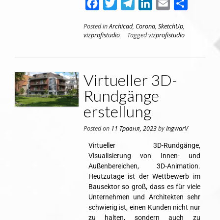
Facebook
Twitter
Telegram
LinkedIn
Email
Поділит
Posted in
Archicad
,
Corona
,
SketchUp
,
vizprofistudio
Tagged
vizprofistudio
Virtueller 3D-
Rundgänge
erstellung
Posted on
11 Травня, 2023
by
IngwarV
Virtueller 3D-Rundgänge,
Visualisierung von Innen- und
Außenbereichen, 3D-Animation.
Heutzutage ist der Wettbewerb im
Bausektor so groß, dass es für viele
Unternehmen und Architekten sehr
schwierig ist, einen Kunden nicht nur
zu halten, sondern auch zu