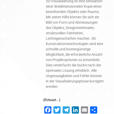
3D-Visualisierung ist eine Simulation
einer dreidimensionalen Kopie eines
bestehenden Objekts oder Raums.
Mit seiner Hilfe können Sie sich ein
Bild von Form und Abmessungen
des Objekts, Designmerkmalen,
strukturellen Feinheiten,
Lichteigenschaften machen. 3D-
Konstruktionstechnologien sind eine
schnelle und kostengünstige
Möglichkeit, die erforderliche Anzahl
von Projektoptionen zu entwickeln.
Dies vereinfacht die Suche nach der
optimalen Lösung erheblich. Alle
Ungenauigkeiten und Fehler können
in der Visualisierungsphase korrigiert
werden.
(більше…)
Facebook
Twitter
Telegram
LinkedIn
Email
Поділит