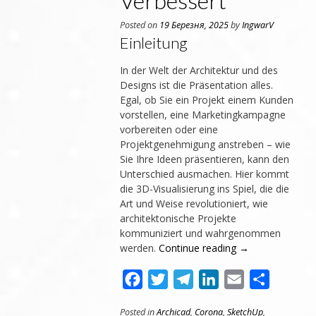
Verbessert
Posted on
19 Березня, 2025
by
IngwarV
Einleitung
In der Welt der Architektur und des
Designs ist die Präsentation alles.
Egal, ob Sie ein Projekt einem Kunden
vorstellen, eine Marketingkampagne
vorbereiten oder eine
Projektgenehmigung anstreben – wie
Sie Ihre Ideen präsentieren, kann den
Unterschied ausmachen. Hier kommt
die 3D-Visualisierung ins Spiel, die die
Art und Weise revolutioniert, wie
architektonische Projekte
kommuniziert und wahrgenommen
werden.
Continue reading
→
Facebook
Twitter
Telegram
LinkedIn
Email
Поділит
Posted in
Archicad
,
Corona
,
SketchUp
,