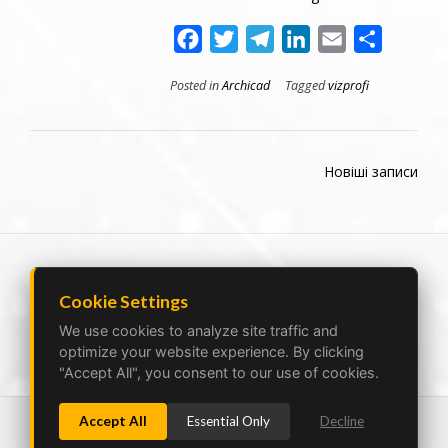
Facebook
Twitter
Telegram
LinkedIn
Email
Поділит
Posted in
Archicad
Tagged
vizprofi
Новіші записи
Cookie Settings
Ukraine Lviv|Poland Bielsko-Biala |
vizprofistudio@gmail.com
We use cookies to analyze site traffic and
optimize your website experience. By clicking
"Accept All", you consent to our use of cookies.
Accept All
Essential Only
Decline
PRIVACY POLICY
HOME
PORTFOLIO
SERVICES
WORKFLOW
PRICES
TEAM