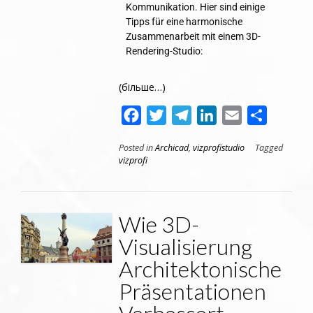
Kommunikation. Hier sind einige
Tipps für eine harmonische
Zusammenarbeit mit einem 3D-
Rendering-Studio:
(більше…)
Facebook
Twitter
Telegram
LinkedIn
Email
Поділит
Posted in
Archicad
,
vizprofistudio
Tagged
vizprofi
Wie 3D-
Visualisierung
Architektonische
Präsentationen