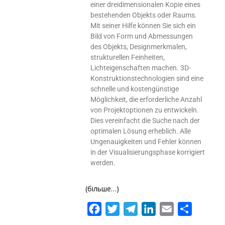
einer dreidimensionalen Kopie eines
bestehenden Objekts oder Raums.
Mit seiner Hilfe können Sie sich ein
Bild von Form und Abmessungen
des Objekts, Designmerkmalen,
strukturellen Feinheiten,
Lichteigenschaften machen. 3D-
Konstruktionstechnologien sind eine
schnelle und kostengünstige
Möglichkeit, die erforderliche Anzahl
von Projektoptionen zu entwickeln.
Dies vereinfacht die Suche nach der
optimalen Lösung erheblich. Alle
Ungenauigkeiten und Fehler können
in der Visualisierungsphase korrigiert
werden.
(більше…)
Facebook
Twitter
Telegram
LinkedIn
Email
Поділит