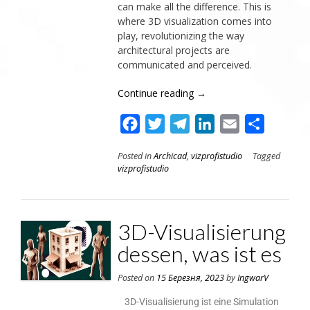
can make all the difference. This is
where 3D visualization comes into
play, revolutionizing the way
architectural projects are
communicated and perceived.
Continue reading
→
Facebook
Twitter
Telegram
LinkedIn
Email
Поділит
Posted in
Archicad
,
vizprofistudio
Tagged
vizprofistudio
3D-Visualisierung
dessen, was ist es
Posted on
15 Березня, 2023
by
IngwarV
3D-Visualisierung ist eine Simulation