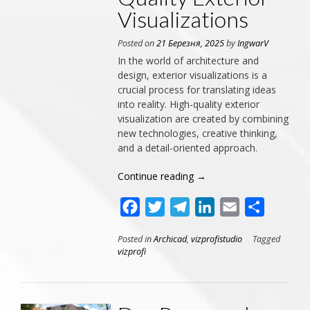
Visualizations
Posted on
21 Березня, 2025
by
IngwarV
In the world of architecture and
design, exterior visualizations is a
crucial process for translating ideas
into reality. High-quality exterior
visualization are created by combining
new technologies, creative thinking,
and a detail-oriented approach.
Continue reading
→
Facebook
Twitter
Telegram
LinkedIn
Email
Поділит
Posted in
Archicad
,
vizprofistudio
Tagged
vizprofi