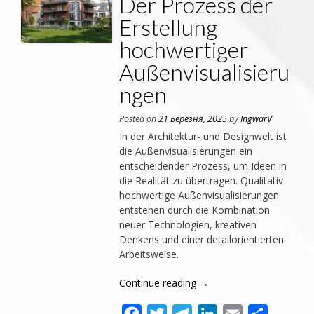
Der Prozess der
Erstellung
hochwertiger
Außenvisualisieru
ngen
Posted on
21 Березня, 2025
by
IngwarV
In der Architektur- und Designwelt ist
die Außenvisualisierungen ein
entscheidender Prozess, um Ideen in
die Realität zu übertragen. Qualitativ
hochwertige Außenvisualisierungen
entstehen durch die Kombination
neuer Technologien, kreativen
Denkens und einer detailorientierten
Arbeitsweise.
Continue reading
→
Facebook
Twitter
Telegram
LinkedIn
Email
Поділит