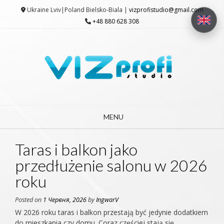
Skip
Ukraine Lviv|Poland Bielsko-Biala |
vizprofistudio@gmail.com
to
+48 880 628 308
content
MENU
Taras i balkon jako
przedłużenie salonu w 2026
roku
Posted on
1 Червня, 2026
by
IngwarV
W 2026 roku taras i balkon przestają być jedynie dodatkiem
do mieszkania czy domu. Coraz częściej stają się