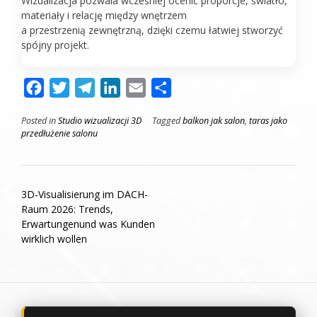
Wizualizacja pozwala wcześniej ocenić proporcje, światło,
materiały i relację między wnętrzem
a przestrzenią zewnętrzną, dzięki czemu łatwiej stworzyć
spójny projekt.
Facebook
Twitter
Telegram
LinkedIn
Email
Поділитися
Posted in
Studio wizualizacji 3D
Tagged
balkon jak salon
,
taras jako
przedłużenie salonu
Post
3D-Visualisierung im DACH-
navigation
Raum 2026: Trends,
Erwartungenund was Kunden
wirklich wollen