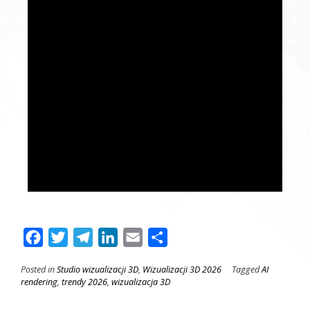
Facebook
Twitter
Telegram
LinkedIn
Email
Поділитися
Posted in
Studio wizualizacji 3D
,
Wizualizacji 3D 2026
Tagged
AI
rendering
,
trendy 2026
,
wizualizacja 3D