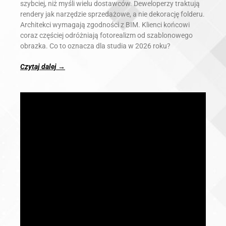
szybciej, niż myśli wielu dostawców. Deweloperzy traktują
rendery jak narzędzie sprzedażowe, a nie dekorację folderu.
Architekci wymagają zgodności z BIM. Klienci końcowi
coraz częściej odróżniają fotorealizm od szablonowego
obrazka. Co to oznacza dla studia w 2026 roku?
Czytaj dalej →