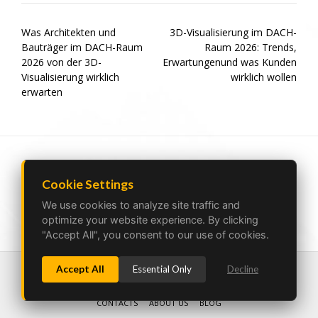
Was Architekten und
3D-Visualisierung im DACH-
Bauträger im DACH-Raum
Raum 2026: Trends,
2026 von der 3D-
Erwartungenund was Kunden
Visualisierung wirklich
wirklich wollen
erwarten
Cookie Settings
Ukraine Lviv|Poland Bielsko-Biala |
vizprofistudio@gmail.com
We use cookies to analyze site traffic and
optimize your website experience. By clicking
"Accept All", you consent to our use of cookies.
Accept All
Essential Only
Decline
PRIVACY POLICY
HOME
PORTFOLIO
SERVICES
WORKFLOW
PRICES
TEAM
CONTACTS
ABOUT US
BLOG